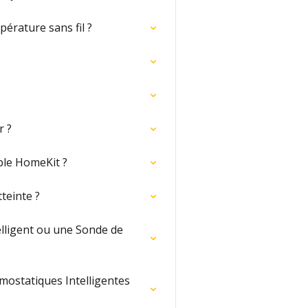
érature sans fil ?
r ?
ble HomeKit ?
teinte ?
elligent ou une Sonde de
mostatiques Intelligentes