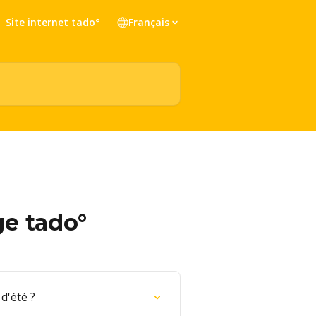
Site internet tado°
Français
ge tado°
d'été ?