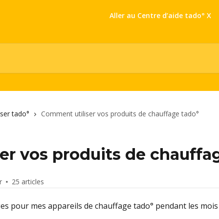
Aller au Centre d’aide tado° X
ser tado°
Comment utiliser vos produits de chauffage tado°
er vos produits de chauffa
r
25 articles
ges pour mes appareils de chauffage tado° pendant les mois 