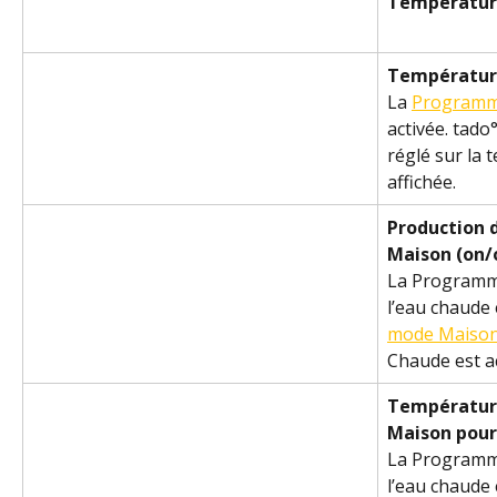
Températur
Températur
La 
Programma
activée. tado°
réglé sur la
affichée.
Production 
Maison (on/o
La Programma
l’eau chaude 
mode Maiso
Chaude est a
Température
Maison pour
La Programma
l’eau chaude 