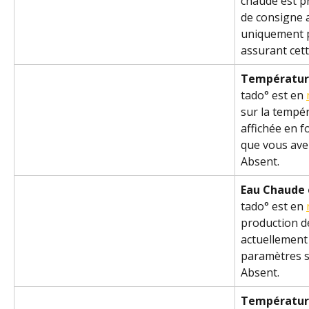
chaude est p
de consigne a
uniquement p
assurant cett
Température
tado° est en 
sur la tempé
affichée en 
que vous ave
Absent.
Eau Chaude 
tado° est en 
production de
actuellement 
paramètres s
Absent.
Température