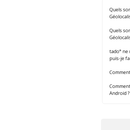
Quels son
Géolocali
Quels son
Géolocali
tado° ne 
puis-je f
Comment p
Comment p
Android ?