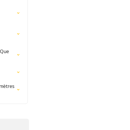
 Que 
amètres 