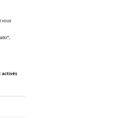
i vous 
ado°, 
 
activés