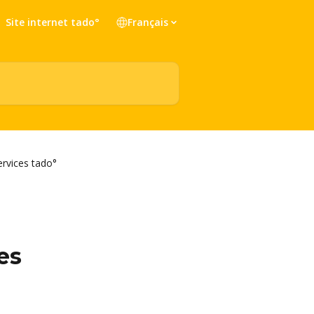
Site internet tado°
Français
services tado°
es