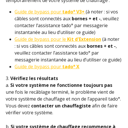
temporairement de votre système de chauffage :
Guide de bypass pour 
tado° V3+ 
(à noter : si vos 
câbles sont connectés aux 
bornes + et -
, veuillez 
contacter l’assistance tado° par messagerie 
instantanée au lieu d’utiliser ce guide)
Guide de bypass pour le 
Kit d'Extension
(à noter 
: si vos câbles sont connectés aux 
bornes + et -
, 
veuillez contacter l’assistance tado° par 
messagerie instantanée au lieu d’utiliser ce guide)
Guide de bypass pour
 tado° X
3.
 Vérifiez les résultats
a.
 Si votre système ne fonctionne toujours pas 
une fois le recâblage terminé, le problème vient de 
votre système de chauffage et non de l’appareil tado°. 
Vous devez
 contacter un chauffagiste
 afin de faire 
vérifier votre système.
b. 
Si votre système de chauffage recommence à 