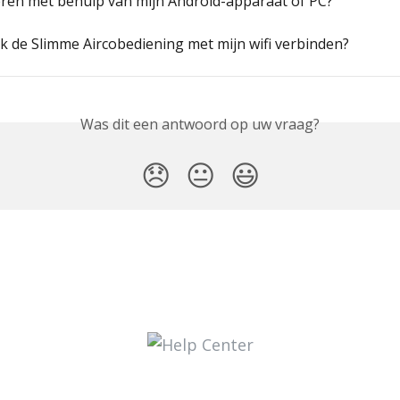
eren met behulp van mijn Android-apparaat of PC?
k de Slimme Aircobediening met mijn wifi verbinden?
Was dit een antwoord op uw vraag?
😞
😐
😃