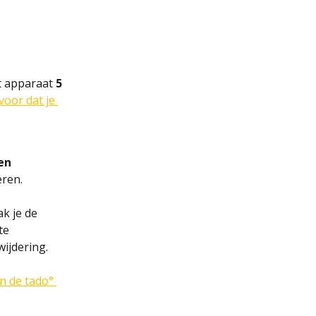
t apparaat
 5 
voor dat je 
en 
eren.
ak je de 
te 
wijdering.
n de tado° 