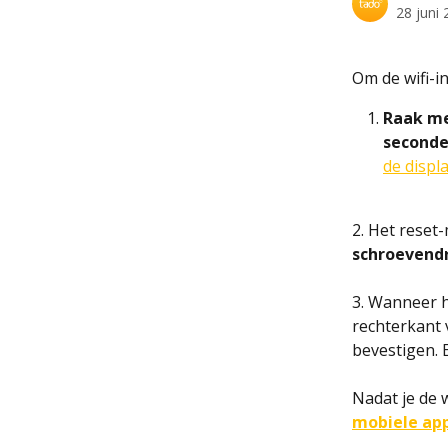
28 juni
Om de wifi-i
Raak me
second
de displ
2. Het rese
schroevend
3. Wanneer h
rechterkant 
bevestigen. 
Nadat je de 
mobiele ap