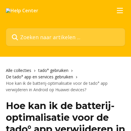
Naar de hoofdinhoud
Zoeken naar artikelen ...
Alle collecties
tado° gebruiken
De tado° app en services gebruiken
Hoe kan ik de batterij-optimalisatie voor de tado° app
verwijderen in Android op Huawei devices?
Hoe kan ik de batterij-
optimalisatie voor de
tado° app verwijderen in