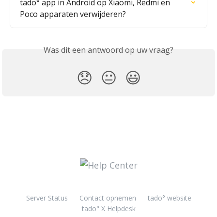
tado° app in Android op Xiaomi, Redmi en 
Poco apparaten verwijderen?
Was dit een antwoord op uw vraag?
😞
😐
😃
Server Status
Contact opnemen
tado° website
tado° X Helpdesk