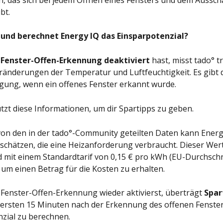
, das sich bei jedem Öffnen eines Fensters und dem Ausscha
bt. 
 und berechnet Energy IQ das Einsparpotenzial?
 
Fenster-Offen-Erkennung deaktiviert
 hast, misst tado° 
ränderungen der Temperatur und Luftfeuchtigkeit. Es gibt d
gung, wenn ein offenes Fenster erkannt wurde.
tzt diese Informationen, um dir Spartipps zu geben.
n den in der tado°-Community geteilten Daten kann Energy
schätzen, die eine Heizanforderung verbraucht. Dieser Wert
 mit einem Standardtarif von 0,15 € pro kWh (EU-Durchschni
, um einen Betrag für die Kosten zu erhalten. 
Fenster-Offen-Erkennung wieder aktivierst, überträgt 
Spar
 ersten 15 Minuten nach der Erkennung des offenen Fenster
zial zu berechnen. 