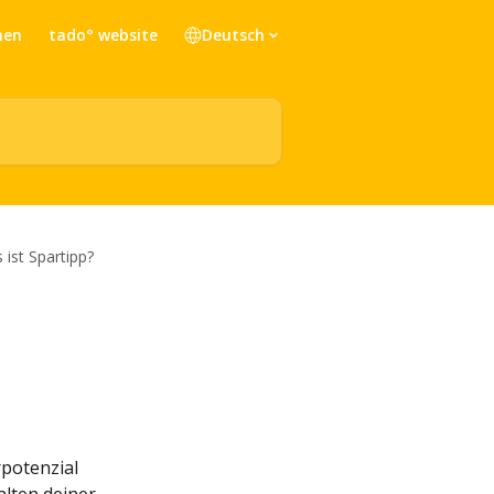
hen
tado° website
Deutsch
 ist Spartipp?
potenzial 