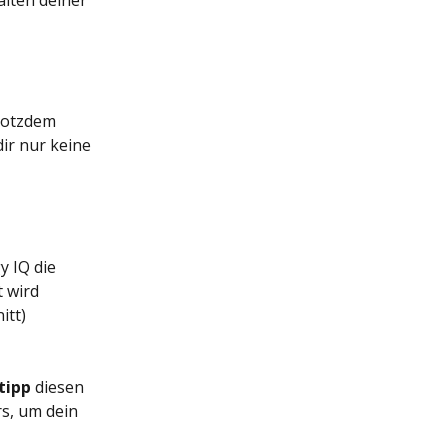
lten deiner 
trotzdem 
ir nur keine 
 IQ die 
 wird 
tt) 
tipp 
diesen 
s, um dein 