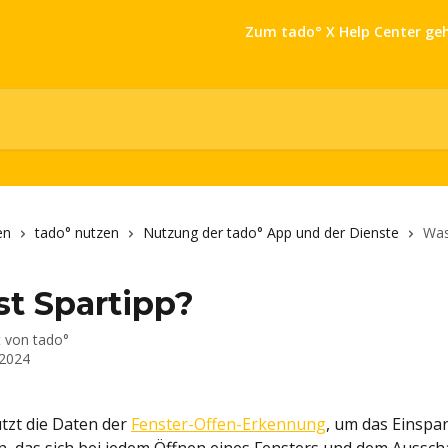
Zum tado° X Help Center ge
en
tado° nutzen
Nutzung der tado° App und der Dienste
Was
st Spartipp?
t von
tado°
 2024
tzt die Daten der 
Fenster-Offen-Erkennung
, um das Einspar