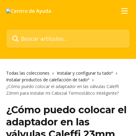
Ir al contenido principal
Buscar artículos...
Todas las colecciones
Instalar y configurar tu tadoº
Instalar productos de calefacción de tadoº
¿Cómo puedo colocar el adaptador en las válvulas Caleffi
23mm para instalar mi Cabezal Termostático Inteligente?
¿Cómo puedo colocar el
adaptador en las
válvulas Caleffi 23mm