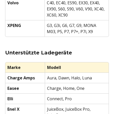
Volvo
C40, EC40, ES90, EX30, EX40, 
EX90, S60, S90, V60, V90, XC40, 
XC60, XC90
XPENG
G3, G3i, G6, G7, G9, MONA 
M03, P5, P7, P7+, P7i, X9
Unterstützte Ladegeräte
Marke
Modell
Charge Amps
Aura, Dawn, Halo, Luna
Easee
Charge, Home, One
Elli
Connect, Pro
Enel X
JuiceBox, JuiceBox Pro, 