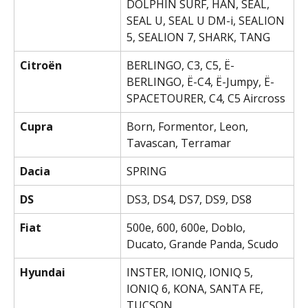
DOLPHIN SURF, HAN, SEAL, 
SEAL U, SEAL U DM-i, SEALION 
5, SEALION 7, SHARK, TANG
Citroën
BERLINGO, C3, C5, Ë-
BERLINGO, Ë-C4, Ë-Jumpy, Ë-
SPACETOURER, C4, C5 Aircross
Cupra
Born, Formentor, Leon, 
Tavascan, Terramar
Dacia
SPRING
DS
DS3, DS4, DS7, DS9, DS8
Fiat
500e, 600, 600e, Doblo, 
Ducato, Grande Panda, Scudo
Hyundai
INSTER, IONIQ, IONIQ 5, 
IONIQ 6, KONA, SANTA FE, 
TUCSON